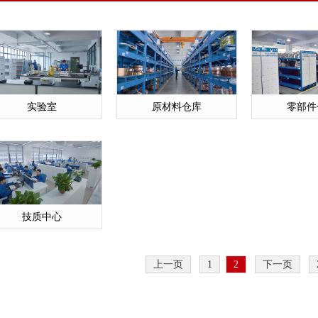
实验室
原材料仓库
零部件
技质中心
上一页
1
2
下一页