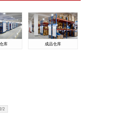
仓库
成品仓库
2/2