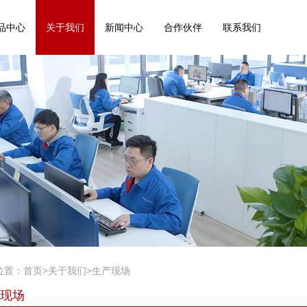
品中心
关于我们
新闻中心
合作伙伴
联系我们
位置：
首页
>
关于我们
>
生产现场
现场