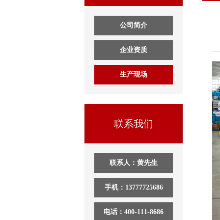
公司简介
企业资质
生产现场
联系我们
联系人：黄先生
手机：13777725686
电话：400-111-8686