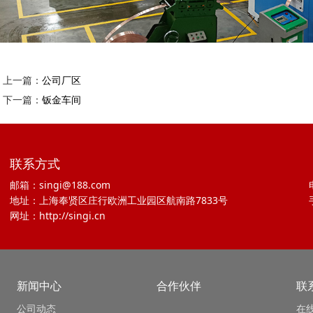
上一篇：
公司厂区
下一篇：
钣金车间
联系方式
邮箱：singi@188.com
地址：上海奉贤区庄行欧洲工业园区航南路7833号
网址：http://singi.cn
新闻中心
合作伙伴
联
公司动态
在