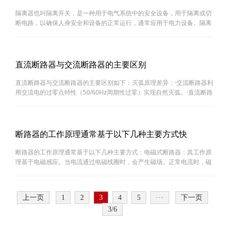
隔离器也叫隔离开关，是一种用于电气系统中的安全设备，用于隔离或切
断电路，以确保人身安全和设备的正常运行，通常应用于电力设备。隔离
器的结构通常由以下几个主要部分组成：1、外壳：保护隔离器内部元件
免受外部环境的影响，通常由绝缘材料制成。2、绝缘基···
直流断路器与交流断路器的主要区别
直流断路器与交流断路器的主要区别如下：灭弧原理差异：·交流断路器利
用交流电的过零点特性（50/60Hz周期性过零）实现自然灭弧。·直流断路
器需配置磁吹灭弧室/金属栅片等强制灭弧装置（直流无自然过零点）。触
头系统差异：·交流断路器触头材料需适应高频通···
断路器的工作原理通常基于以下几种主要方式快
断路器的工作原理通常基于以下几种主要方式：电磁式断路器：其工作原
理基于电磁感应。当电流通过电磁线圈时，会产生磁场。正常电流时，磁
场力不足以使脱扣机构动作。但当电流过大（如短路或严重过载）时，强
大的磁场力会吸引脱扣机构，使断路器的触点迅速断开···
上一页
1
2
3
4
5
···
下一页
3/6