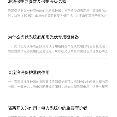
浪涌保护器参数及保护等级选择
浪涌保护器是一种高效能的电路保护器，当它承受瞬态高压、高能量脉冲
时，快速（10-9S）由原来的高阻抗变为低阻抗，并将瞬变高压干扰脉冲
抑制到预定电压，从而有效地保护设备和敏感器件不受损坏，电路工作不
受干扰。如果是高压侧防范以上过电压，则采用避雷器。···
为什么光伏系统必须用光伏专用断路器
一、为什么光伏系统必须用光伏专用断路器？光伏发电的特点是直流电，
而普通家用电器使用的是交流电，所以在光伏系统中需要使用逆变器将直
流电转换为交流电。在这个过程中，电流和电压会发生变化，如果没有专
用的断路器进行保护，就会对电气设备造成损坏，甚至···
直流浪涌保护器的作用
一、直流浪涌保护器的原理直流浪涌保护器可以抵消电路中瞬间出现的高
电压。一般来说，当电路断开或关闭时，就会出现浪涌电压，这些电压可
能对电路产生损害。直流浪涌保护器可以通过电感和电容的组合来吸收这
些高电压，保护电路不受损害。二、直流浪涌保护器的···
隔离开关的作用：电力系统中的重要守护者