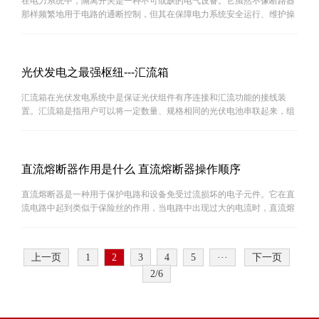
在电力系统中，隔离开关是一种不可或缺的电气设备。它虽然不像断路器
那样频繁地用于电路的通断控制，但其在保障电力系统安全运行、维护操
作以及故障隔离等方面发挥着至关重要的作用。本文将详细探讨隔离开关
的作用及其在电力系统中的重要性。一、隔离开关的定···
光伏发电之最强枢纽---汇流箱
汇流箱在光伏发电系统中是保证光伏组件有序连接和汇流功能的接线装
置。汇流箱是指用户可以将一定数量、规格相同的光伏电池串联起来，组
成一个个光伏串列，然后再将若干个光伏串列并联接入光伏汇流箱，在光
伏汇流箱内汇流后，通过控制器，直流配电柜，光伏逆变···
直流熔断器作用是什么 直流熔断器操作顺序
直流熔断器是一种用于保护电路和设备免受过流损坏的电子元件。它在直
流电路中起到类似于保险丝的作用，当电路中出现过大的电流时，直流熔
断器会自动断开电路，防止电流超过设定范围，从而保护电路和设备的安
全运行。1. 直流熔断器作用是什么直流熔断器的主要作···
上一页
1
2
3
4
5
···
下一页
2/6