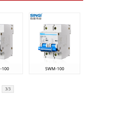
-100
SWM-100
3/3