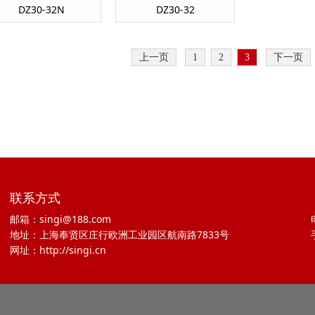
DZ30-32N
DZ30-32
上一页
1
2
3
下一页
联系方式
邮箱：singi@188.com
地址：上海奉贤区庄行欧洲工业园区航南路7833号
网址：http://singi.cn