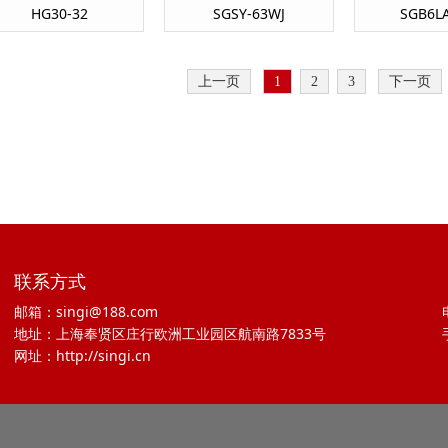
HG30-32
SGSY-63WJ
SGB6LA
上一页
1
2
3
下一页
联系方式
邮箱：singi@188.com
地址：上海奉贤区庄行欧洲工业园区航南路7833号
网址：http://singi.cn