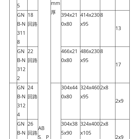
mm
5
厚
GN
18
394x21
414x230
8
B-N
回路
0x80
x95
13
311
8
GN
22
466x21
486x230
8
B-N
回路
0x80
x95
17
312
2
GN
24
304x44
324x460
2x8
B-N
回路
0x80
x95
2x9
312
4
GN
26
304x38
324x400
2x8
AB
B-N
回路
5x90
x105
S、P
2x9