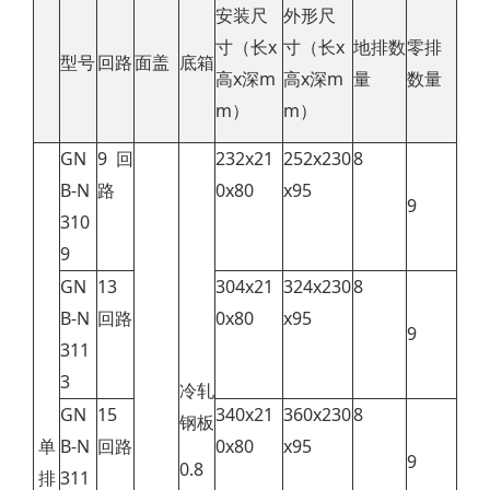
安装尺
外形尺
寸（长x
寸
（长x
地排数
零排
型号
回路
面盖
底箱
高x深m
高x深m
量
数量
m）
m）
GN
9 回
232x21
252x230
8
B-N
路
0x80
x95
9
310
9
GN
13
304x21
324x230
8
B-N
回路
0x80
x95
9
311
3
冷轧
GN
15
340x21
360x230
8
钢板
单
B-N
回路
0x80
x95
9
0.8
排
311