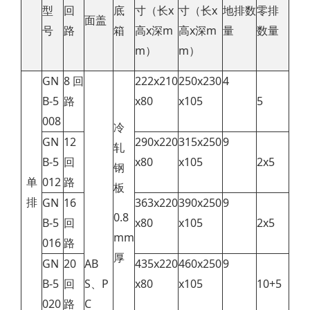
型
回
底
寸（长x
寸
（长x
地排数
零排
面盖
号
路
箱
高x深m
高x深m
量
数量
m）
m）
GN
8 回
222x210
250x230
4
B-5
路
x80
x105
5
008
冷
GN
12
290x220
315x250
9
轧
B-5
回
x80
x105
2x5
钢
单
012
路
板
排
GN
16
363x220
390x250
9
0.8
B-5
回
x80
x105
2x5
mm
016
路
厚
GN
20
AB
435x220
460x250
9
B-5
回
S、P
x80
x105
10+5
020
路
C