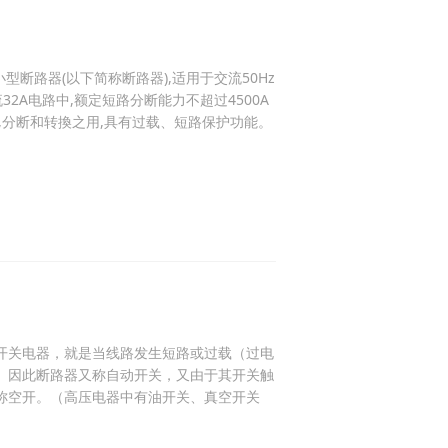
2小型断路器(以下简称断路器),适用于交流50Hz
流32A电路中,额定短路分断能力不超过4500A
,分断和转換之用,具有过载、短路保护功能。
开关电器，就是当线路发生短路或过载（过电
。因此断路器又称自动开关，又由于其开关触
称空开。（高压电器中有油开关、真空开关