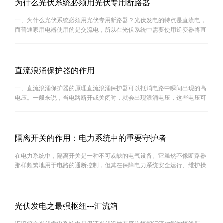
为什么光伏系统必须用光伏专用断路器
一、为什么光伏系统必须用光伏专用断路器？光伏发电的特点是直流电，
而普通家用电器使用的是交流电，所以在光伏系统中需要使用逆变器将直
流电转换为交流电。在这个过程中，电流和电压会发生变化，如果没有专
用的断路器进行保护，就会对电气设备造成损坏，甚至···
直流浪涌保护器的作用
一、直流浪涌保护器的原理直流浪涌保护器可以抵消电路中瞬间出现的高
电压。一般来说，当电路断开或关闭时，就会出现浪涌电压，这些电压可
能对电路产生损害。直流浪涌保护器可以通过电感和电容的组合来吸收这
些高电压，保护电路不受损害。二、直流浪涌保护器的···
隔离开关的作用：电力系统中的重要守护者
在电力系统中，隔离开关是一种不可或缺的电气设备。它虽然不像断路器
那样频繁地用于电路的通断控制，但其在保障电力系统安全运行、维护操
作以及故障隔离等方面发挥着至关重要的作用。本文将详细探讨隔离开关
的作用及其在电力系统中的重要性。一、隔离开关的定···
光伏发电之最强枢纽---汇流箱