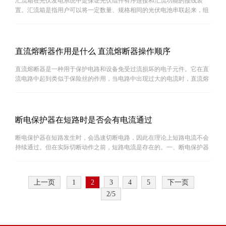
汇流箱在光伏发电系统中是保证光伏组件有序连接和汇流功能的接线装
置。汇流箱是指用户可以将一定数量、规格相同的光伏电池串联起来，组
成一个个光伏串列，然后再将若干个光伏串列并联接入光伏汇流箱，在光
伏汇流箱内汇流后，通过控制器，直流配电柜，光伏逆变···
直流熔断器作用是什么 直流熔断器操作顺序
直流熔断器是一种用于保护电路和设备免受过流损坏的电子元件。它在直
流电路中起到类似于保险丝的作用，当电路中出现过大的电流时，直流熔
断器会自动断开电路，防止电流超过设定范围，从而保护电路和设备的安
全运行。1. 直流熔断器作用是什么直流熔断器的主要作···
断电保护器在短路时是否会有电流通过
断电保护器在短路发生时，会迅速切断电路，因此在理论上短路电流不会
持续通过。但在实际切断动作之前，短路电流是存在的。一、断电保护器
的工作原理断电保护器是一种重要的电气安全装置，其设计初衷是为了在
电路中出现异常时迅速切断电源，以防止设备损坏和火···
上一页
1
2
3
4
5
下一页
2/5