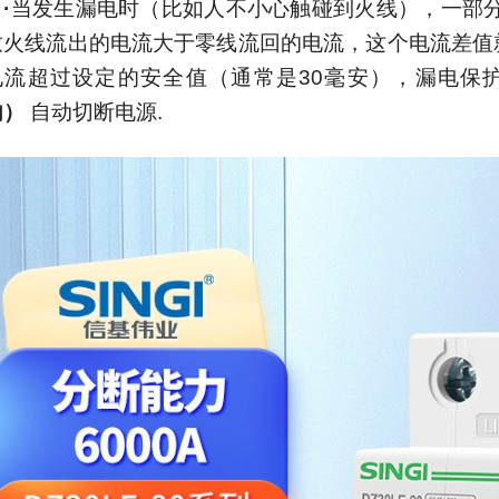
·
当发生漏电时（比如人不小心触碰到火线），一部
致火线流出的电流大于零线流回的电流，这个电流差值
电流超过设定的安全值（通常是
30
毫安），漏电保
内）
自动切断电源
.