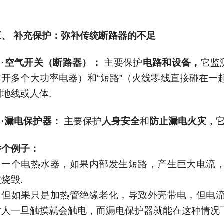
三、
补充保护：弥补传统断路器的不足
·
空气开关（断路器）：
主要保护
电路和设备，
它监
时开多个大功率电器）和
“
短路
”
（火线零线直接碰在一
到地线或人体
.
·
漏电保护器：
主要保护
人身安全
和
防止漏电火灾，
举个例子：
一个电热水器，如果内部发生短路，产生巨大电流，
被烧毁
.
但如果只是加热管绝缘老化，导致外壳带电，但电流
时人一旦触摸就会触电，而漏电保护器就能在这种情况