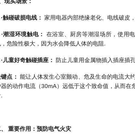
、现实场景：
·
触碰破损电线：
家用电器内部绝缘老化、电线破皮
·
潮湿环境触电：
在浴室、厨房等潮湿场所，使用
电，危险性极大，因为水会降低人体的电阻
.
·
儿童好奇触碰插座：
防止儿童用金属物插入插座插
关键点：
能让人体发生心室颤动、危及生命的电流大
护器的动作电流（
30mA
）远低于这个致命值，从而在
命
.
二、
重要作用：预防电气火灾