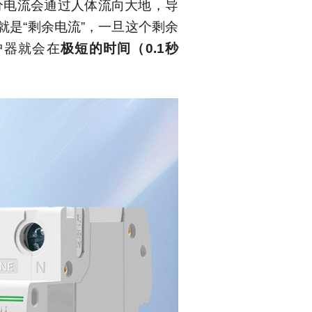
分电流会通过人体流向大地，导
就是
“
剩余电流
”
，一旦这个剩余
护器就会在
极短的时间（
0.1
秒