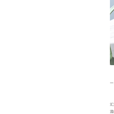
一
汇
流