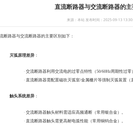
直流断路器与交流断路器的主
来源：本站 发布时间：2025-09-13 13:30:
流断路器与交流断路器的主要区别如下：
灭弧原理差异
：
·
交流断路器利用交流电的过零点特性（
50/60Hz周期性
·
直流断路器需配置磁吹灭弧室
/金属栅片等强制灭弧装置（
触头系统差异
：
·
交流断路器触头材料需适应高频通断（常用银合金）。
·
直流断路器触头需更高耐电弧性能（常用铜钨合金）。