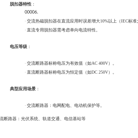
脱扣器特性
：
00006.
·
交流热磁脱扣器在直流应用时误差增大
10%以上（IEC标
·
直流专用脱扣器需考虑单向电流特性。
电压等级
：
·
交流断路器标称电压为有效值（如
AC 400V）。
·
直流断路器标称电压为恒定值（如
DC 250V）。
典型应用场景
：
·
交流断路器：电网配电、电动机保护等。
流断路器：光伏系统、轨道交通、电信基站等