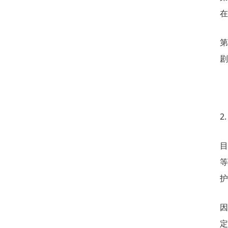
在
第
剧
2
目
护
因
定