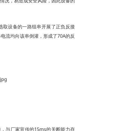
情况，易造成安全风险，因此设备的
，选取设备的一路组串开展了正负反接
电流均向该串倒灌，形成了70A的反
脱，与厂家宣传的15ms的关断能力存