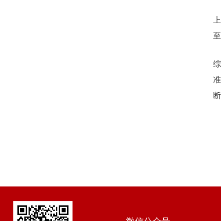
上
至
综
准
断
微信公众号