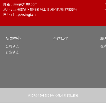
邮箱：singi@188.com
地址：上海奉贤区庄行欧洲工业园区航南路7833号
网址：http://singi.cn
新闻中心
合作伙伴
联
公司动态
在
行业动态
沪ICP备15035868号
XML地图
网站模板