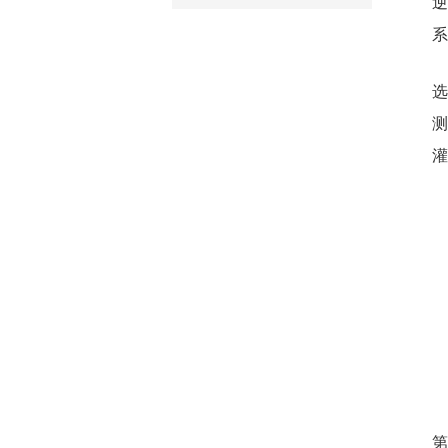
逆
系
选
测
灌
第