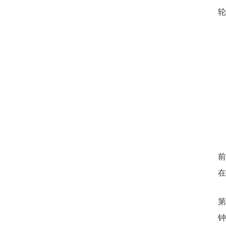
轮
前
在
第
钟