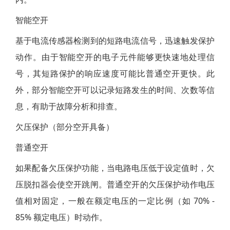
智能空开
基于电流传感器检测到的短路电流信号，迅速触发保护
动作。由于智能空开的电子元件能够更快速地处理信
号，其短路保护的响应速度可能比普通空开更快。此
外，部分智能空开可以记录短路发生的时间、次数等信
息，有助于故障分析和排查。
欠压保护（部分空开具备）
普通空开
如果配备欠压保护功能，当电路电压低于设定值时，欠
压脱扣器会使空开跳闸。普通空开的欠压保护动作电压
值相对固定，一般在额定电压的一定比例（如 70% -
85% 额定电压）时动作。