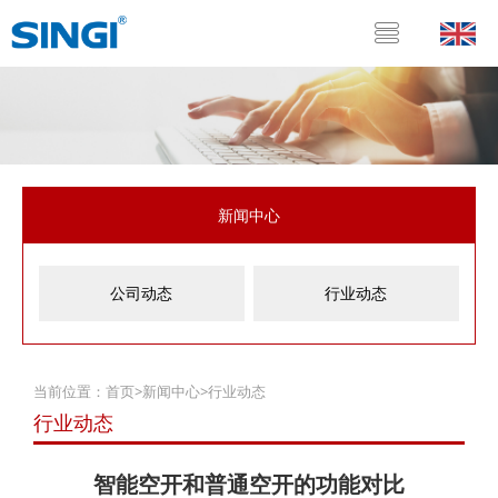
新闻中心
公司动态
行业动态
当前位置：
首页
>
新闻中心
>
行业动态
行业动态
智能空开和普通空开的功能对比