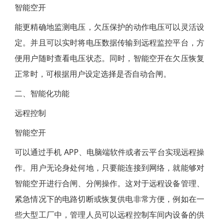
智能空开
能更精确地监测电压，欠压保护的动作电压可以灵活设
定。并且可以实时将电压数据传输到远程监控平台，方
便用户随时查看电压状态。同时，智能空开在欠压恢复
正常时，可根据用户设定选择是否自动合闸。
二、智能化功能
远程控制
智能空开
可以通过手机 APP、电脑端软件或者云平台实现远程操
作。用户无论身处何地，只要能连接到网络，就能够对
智能空开进行合闸、分闸操作。这对于远程设备管理、
紧急情况下的电路切断或恢复供电非常方便，例如在一
些大型工厂中，管理人员可以远程控制车间内设备的供