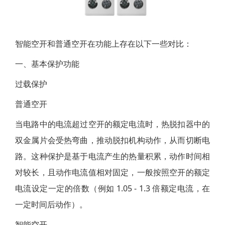
智能空开和普通空开在功能上存在以下一些对比：
一、基本保护功能
过载保护
普通空开
当电路中的电流超过空开的额定电流时，热脱扣器中的
双金属片会受热弯曲，推动脱扣机构动作，从而切断电
路。这种保护是基于电流产生的热量积累，动作时间相
对较长，且动作电流值相对固定，一般按照空开的额定
电流设定一定的倍数（例如 1.05 - 1.3 倍额定电流，在
一定时间后动作）。
智能空开