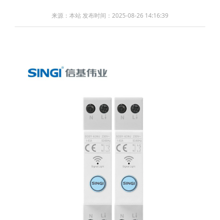
来源：本站 发布时间：2025-08-26 14:16:39